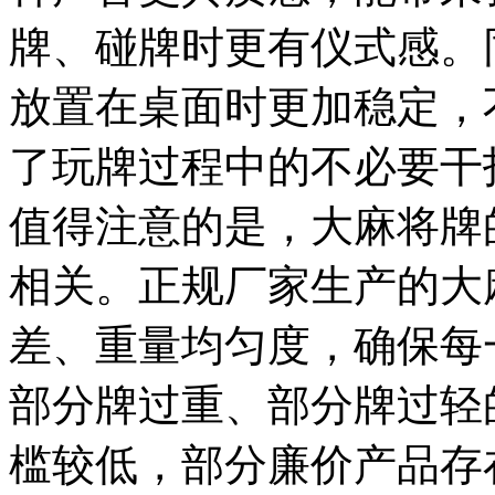
牌、碰牌时更有仪式感。
放置在桌面时更加稳定，
了玩牌过程中的不必要干
值得注意的是，大麻将牌
相关。正规厂家生产的大
差、重量均匀度，确保每
部分牌过重、部分牌过轻
槛较低，部分廉价产品存