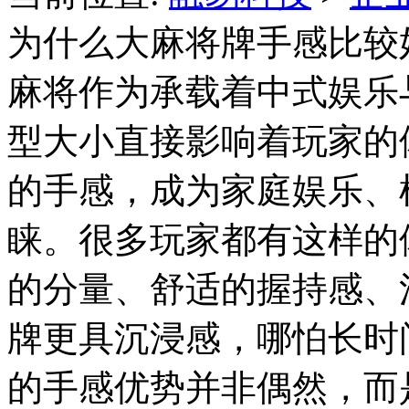
为什么大麻将牌手感比较
麻将作为承载着中式娱乐
型大小直接影响着玩家的
的手感，成为家庭娱乐、
睐。很多玩家都有这样的
的分量、舒适的握持感、
牌更具沉浸感，哪怕长时
的手感优势并非偶然，而