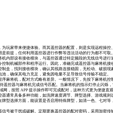
，为玩家带来便捷体验。而其遥控器的配置，则是实现远程操控
用是前提，任何利用遥控器进行作弊等违法活动的行为都不可取。
将机内部设有接收模块，与遥控器通过特定频段的无线信号进行
令控制机械部件和程序运行。因此，准确完成遥控器与麻将机接收
控制盒，找到接收模块，确认其线路连接稳固，无松动、破损现
池，确保其电力充足，避免因电量不足导致信号传输不稳定。​
麻将机，配对方式略有差异。一般情况下，先按下麻将机控制盒上的
，等待遥控器与麻将机完成信号匹配。当麻将机的指示灯停止闪烁
域网，按照 APP 提示操作即可完成配对，这种方式更为便捷直观
通常具备多种功能，如洗牌速度调节、牌型选择、游戏规则设定等
在牌型选择方面，能设置是否启用特殊牌型，如清一色、七对等
器信号被干扰或破解。定期更换遥控器的配对密码，采用加密传