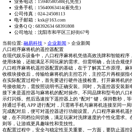
业务电话：15940580588(孔先生)
业务手机：15640063414(崔先生)
公司传真：024-24508113
电子邮箱：kxk@163.com
业务Q Q : 68392634 68391808
公司地址：沈阳市和平区三好街67号
当前位置:
融易科技
>
企业新闻
> 企业新闻
八口程序麻将机的遥控器配置
在现代娱乐设备中，八口程序麻将机凭借高效洗牌和智能程序
使用体验，还能满足不同玩家的需求。但需明确，合法合规使
八口程序麻将机遥控器配置的基础，在于了解其工作原理。麻
收模块接收后，传输给麻将机的主控芯片，主控芯片再根据指
在实际配置过程中，首先要进行硬件连接检查。打开麻将机的
号接收能力，需按照说明书正确安装。同时，为遥控器安装新电
接下来是遥控器与麻将机的配对操作。不同品牌和型号的八口程序
示灯闪烁。然后迅速按下遥控器上的 “配对” 键，保持数秒
持通过手机 APP 进行配对，只需将手机与麻将机连接至同一局
完成配对后，便可对遥控器进行功能设置。八口程序麻将机遥控器
键，在不同档位间切换，满足玩家对洗牌速度的个性化需求。
则等，让游戏更具趣味性和竞技性。​
在配置过程中，安全与稳定性至关重要。一方面，要防止遥控