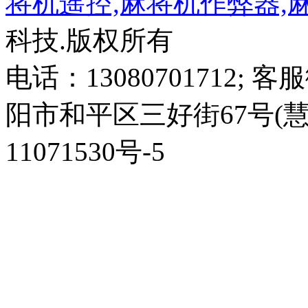
将机遥控,麻将机作弊器,
科技.版权所有
电话：13080701712; 客
阳市和平区三好街67号(慧园
11071530号-5