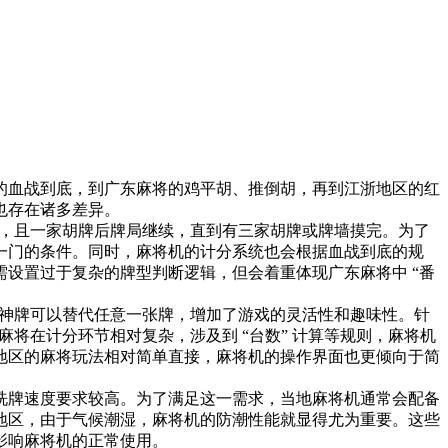
的血战到底，到广东麻将的鸡平胡、推倒胡，再到江浙地区的红
存在诸多差异。​
胡牌，且一家胡牌后牌局继续，直到有三家胡牌或牌墙摸完。为了
一门的条件。同时，麻将机的计分系统也会根据血战到底的规
设置过于复杂的牌型判断逻辑，但会着重体现广东麻将中 “番
，财神牌可以替代任意一张牌，增加了游戏的灵活性和趣味性。针
将在计分环节相对复杂，涉及到 “台数” 计算等规则，麻将机
地区的麻将玩法相对简单直接，麻将机的操作界面也更倾向于简
洗牌速度要求较高。为了满足这一需求，当地麻将机通常会配备
地区，由于气候潮湿，麻将机的防潮性能就显得尤为重要。这些
响麻将机的正常使用。​