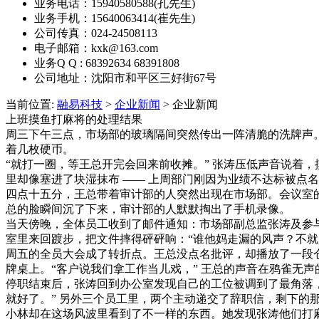
业务电话：15940580588(孔先生)
业务手机：15640063414(崔先生)
公司传真：024-24508113
电子邮箱：kxk@163.com
业务Q Q : 68392634 68391808
公司地址：沈阳市和平区三好街67号
当前位置:
融易科技
>
企业新闻
> 企业新闻
上班摸鱼打麻将的处理结果
周三下午三点，市场部的玻璃隔间突然传出一阵清脆的洗牌声
着几枚硬币。​
“就打一圈，等王总开完会回来前收摊。” 张涛压低声音说着
里却像塞进了块湿抹布 —— 上周部门刚因为业绩不达标被点
四点十五分，王总带着审计部的人突然出现在市场部。会议室的
总的脸瞬间沉了下来，审计部的人默默掏出了手机录像。​
当天傍晚，全体员工收到了邮件通知：市场部副总监张涛及参
室里来回踱步，把文件摔得砰砰响：“谁他妈走漏的风声？不就是
周五的全员大会成了转折点。王总没点名批评，却播放了一段仓
牌桌上。“客户说我们拿工作当儿戏，” 王总的声音在鸦雀无声
停职结束后，张涛回到办公室发现自己的工位被调到了最角落
就好了。” 另外三个员工里，两个主动递交了辞职信，剩下的
小林却在这场风波里看到了不一样的东西。她发现张涛他们打