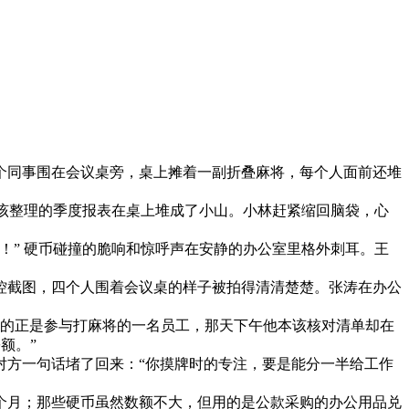
个同事围在会议桌旁，桌上摊着一副折叠麻将，每个人面前还堆
本该整理的季度报表在桌上堆成了小山。小林赶紧缩回脑袋，心
！” 硬币碰撞的脆响和惊呼声在安静的办公室里格外刺耳。王
控截图，四个人围着会议桌的样子被拍得清清楚楚。张涛在办公
核的正是参与打麻将的一名员工，那天下午他本该核对清单却在
。”​
对方一句话堵了回来：“你摸牌时的专注，要是能分一半给工作
个月；那些硬币虽然数额不大，但用的是公款采购的办公用品兑