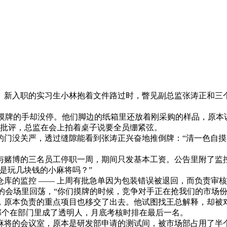
。新入职的实习生小林抱着文件路过时，瞥见副总监张涛正和三
，摸牌的手却没停。他们脚边的纸箱里还放着刚采购的样品，原
名批评，总监在会上拍着桌子说要全员绷紧弦。​
门没关严，透过缝隙能看到张涛正兴奋地推倒牌：“清一色自摸
与赌博的三名员工停职一周，期间只发基本工资。公告里附了监
玩几块钱的小麻将吗？”​
库的监控 —— 上周有批急单因为包装错误被退回，而负责审
的会场里回荡，“你们摸牌的时候，竞争对手正在抢我们的市场份额
，原本负责的重点项目也移交了出去。他试图找王总解释，却被
那个在部门里成了透明人，月底考核时排在最后一名。​
麻将的会议室，原本是研发部申请的测试间，被市场部占用了半