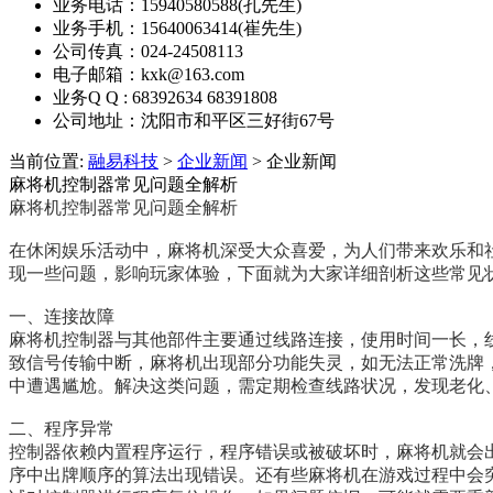
业务电话：15940580588(孔先生)
业务手机：15640063414(崔先生)
公司传真：024-24508113
电子邮箱：kxk@163.com
业务Q Q : 68392634 68391808
公司地址：沈阳市和平区三好街67号
当前位置:
融易科技
>
企业新闻
> 企业新闻
麻将机控制器常见问题全解析
麻将机控制器常见问题全解析
在休闲娱乐活动中，麻将机深受大众喜爱，为人们带来欢乐和
现一些问题，影响玩家体验，下面就为大家详细剖析这些常见
一、连接故障
麻将机控制器与其他部件主要通过线路连接，使用时间一长，
致信号传输中断，麻将机出现部分功能失灵，如无法正常洗牌
中遭遇尴尬。解决这类问题，需定期检查线路状况，发现老化
二、程序异常
控制器依赖内置程序运行，程序错误或被破坏时，麻将机就会
序中出牌顺序的算法出现错误。还有些麻将机在游戏过程中会